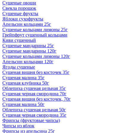
Сушеные овощи
Свекла порошок
Сушеные фрукты
Яблоки сухофрукты
Апельсин кольцами 25г
Сушеные кольцами лимоны 25г
Грейпфрут сушенный кольцами
Киви сушенный
Сушеные мандарины 25г
Сушеные мандарины 120г
Сушеные кольцами лимоны 120г
Апельсин кольцами 120г
Ягоды сушеные
Сушеная вишня без косточек 35г
Сушеная малина 35г
Сушеная клубника 50г
Облепиха сушеная цельная 35г
Сушеная черная смородина 70г
Сушеная вишня без косточек, 70г
Сушеная малина 50г
Облепиха сушеная цельная 50г
Сушеная черная смородина 35г
Фрипсы (фруктовые чипсы)
Чипсы из яблок
Фрипсы из апельсина 25г