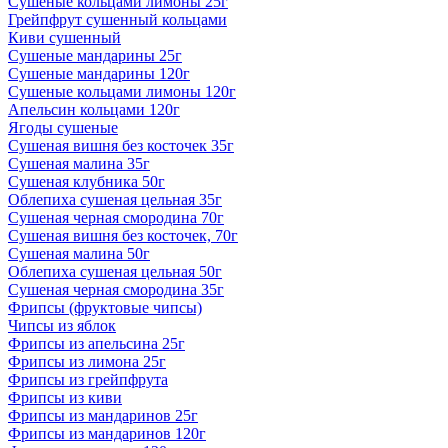
Сушеные кольцами лимоны 25г
Грейпфрут сушенный кольцами
Киви сушенный
Сушеные мандарины 25г
Сушеные мандарины 120г
Сушеные кольцами лимоны 120г
Апельсин кольцами 120г
Ягоды сушеные
Сушеная вишня без косточек 35г
Сушеная малина 35г
Сушеная клубника 50г
Облепиха сушеная цельная 35г
Сушеная черная смородина 70г
Сушеная вишня без косточек, 70г
Сушеная малина 50г
Облепиха сушеная цельная 50г
Сушеная черная смородина 35г
Фрипсы (фруктовые чипсы)
Чипсы из яблок
Фрипсы из апельсина 25г
Фрипсы из лимона 25г
Фрипсы из грейпфрута
Фрипсы из киви
Фрипсы из мандаринов 25г
Фрипсы из мандаринов 120г