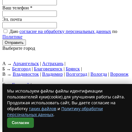
Ваш телефон
*
Эл. почта
Даю
согласие на обработку персональных данных
по
Политике
Выберите город
А →
Архангельск
|
Астрахань
|
Б →
Белгород
|
Благовещенск
|
Брянск
|
В →
Владивосток
|
Владимир
|
Волгоград
|
Вологда
|
Воронеж
|
Г →
Грозный
|
Е →
Екатеринбург
|
Мы используем файлы файлы идентификации
И →
Иваново
|
Ижевск
|
Иркутск
|
пользователей куки(cookie) для улучшения работы сайта.
К →
Казань
|
Калининград
|
Калуга
|
Киров
|
Кострома
|
Продолжая использовать сайт, Вы даете согласие на
Краснодар
|
Красноярск
|
Курган
|
Курск
|
обработку
таких файлов
и
Политику обработки
Л →
Липецк
|
персональных данных
.
М →
Магадан
|
Москва
|
Мурманск
|
Н →
Нижний Новгород
|
Новосибирск
|
Согласен
О →
Омск
|
Орел
|
Оренбург
|