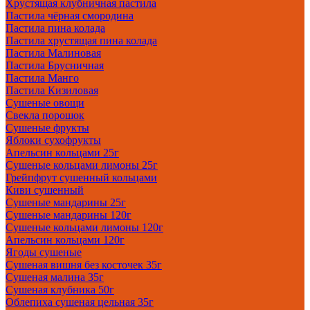
Хрустящая клубничная пастила
Пастила чёрная смородина
Пастила пина колада
Пастила хрустящая пина колада
Пастила Малиновая
Пастила Брусничная
Пастила Манго
Пастила Кизиловая
Сушеные овощи
Свекла порошок
Сушеные фрукты
Яблоки сухофрукты
Апельсин кольцами 25г
Сушеные кольцами лимоны 25г
Грейпфрут сушенный кольцами
Киви сушенный
Сушеные мандарины 25г
Сушеные мандарины 120г
Сушеные кольцами лимоны 120г
Апельсин кольцами 120г
Ягоды сушеные
Сушеная вишня без косточек 35г
Сушеная малина 35г
Сушеная клубника 50г
Облепиха сушеная цельная 35г