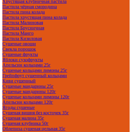
Хрустящая клубничная пастила
Пастила чёрная смородина
Пастила пина колада
Пастила хрустящая пина колада
Пастила Малиновая
Пастила Брусничная
Пастила Манго
Пастила Кизиловая
Сушеные овощи
Свекла порошок
Сушеные фрукты
Яблоки сухофрукты
Апельсин кольцами 25г
Сушеные кольцами лимоны 25г
Грейпфрут сушенный кольцами
Киви сушенный
Сушеные мандарины 25г
Сушеные мандарины 120г
Сушеные кольцами лимоны 120г
Апельсин кольцами 120г
Ягоды сушеные
Сушеная вишня без косточек 35г
Сушеная малина 35г
Сушеная клубника 50г
Облепиха сушеная цельная 35г