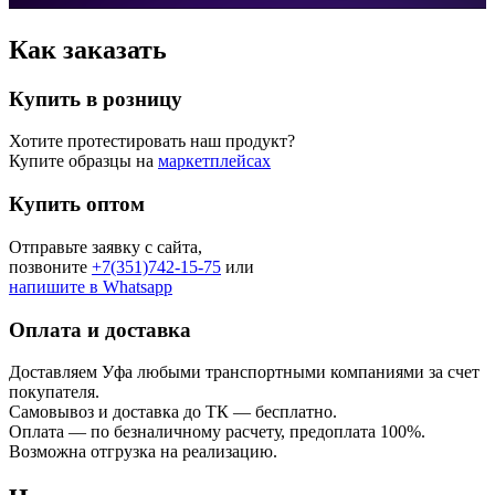
Как заказать
Купить в розницу
Хотите протестировать наш продукт?
Купите образцы на
маркетплейсах
Купить оптом
Отправьте заявку с сайта
,
позвоните
+7(351)742-15-75
или
напишите в Whatsapp
Оплата и доставка
Доставляем Уфа любыми транспортными компаниями за счет
покупателя.
Самовывоз и доставка до ТК — бесплатно.
Оплата — по безналичному расчету, предоплата 100%.
Возможна отгрузка на реализацию.