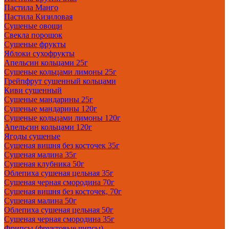
Пастила Манго
Пастила Кизиловая
Сушеные овощи
Свекла порошок
Сушеные фрукты
Яблоки сухофрукты
Апельсин кольцами 25г
Сушеные кольцами лимоны 25г
Грейпфрут сушенный кольцами
Киви сушенный
Сушеные мандарины 25г
Сушеные мандарины 120г
Сушеные кольцами лимоны 120г
Апельсин кольцами 120г
Ягоды сушеные
Сушеная вишня без косточек 35г
Сушеная малина 35г
Сушеная клубника 50г
Облепиха сушеная цельная 35г
Сушеная черная смородина 70г
Сушеная вишня без косточек, 70г
Сушеная малина 50г
Облепиха сушеная цельная 50г
Сушеная черная смородина 35г
Фрипсы (фруктовые чипсы)