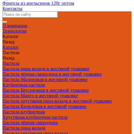
Фрипсы из апельсинов 120г оптом
Контакты
О компании
Технология
Каталог
Назад
Каталог
Пастила
Назад
Пастила
Пастила пина колада в жестяной упаковке
Пастила чёрная смородина в жестяной упаковке
Пастила Малиновая в жестяной упаковке
Клубничная пастила
Пастила Брусничная в жестяной упаковке
Пастила Манго в жестяной упаковке
Пастила хрустящая пина колада в жестяной упаковке
Пастила Кизиловая в жестяной упаковке
Пастила клубничная
Хрустящая клубничная пастила
Пастила чёрная смородина
Пастила пина колада
Пастила хрустящая пина колада