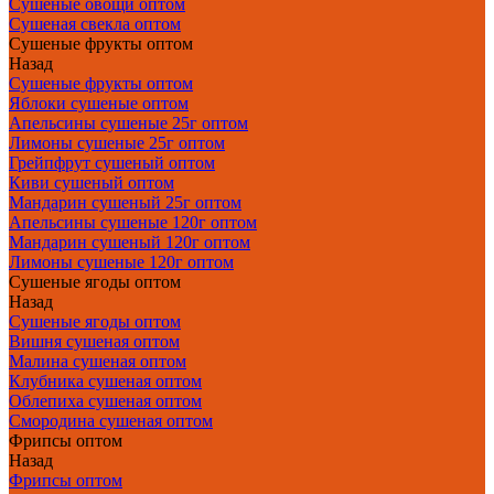
Сушеные овощи оптом
Сушеная свекла оптом
Сушеные фрукты оптом
Назад
Сушеные фрукты оптом
Яблоки сушеные оптом
Апельсины сушеные 25г оптом
Лимоны сушеные 25г оптом
Грейпфрут сушеный оптом
Киви сушеный оптом
Мандарин сушеный 25г оптом
Апельсины сушеные 120г оптом
Мандарин сушеный 120г оптом
Лимоны сушеные 120г оптом
Сушеные ягоды оптом
Назад
Сушеные ягоды оптом
Вишня сушеная оптом
Малина сушеная оптом
Клубника сушеная оптом
Облепиха сушеная оптом
Смородина сушеная оптом
Фрипсы оптом
Назад
Фрипсы оптом