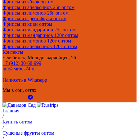
Фрипсы из яблок оптом
Фрипсы из апельсинов 25г оптом
Фрипсы из лимонов 25г оптом
Фрипсы из грейпфрута оптом
Фрипсы из киви оптом
Фрипсы из мандаринов 25г оптом
Фрипсы из мандаринов 120г оптом
Фрипсы из лимонов 120г оптом
Фрипсы из апельсинов 120г оптом
Контакты
Челябинск, Молодогвардейцев, 56
+7 (912) 30-68-999
info@arbus74.ru
Написать в Whatsapp
Мы в соц. сетях:
Главная
/
Купить оптом
/
Сушеные фрукты оптом
/