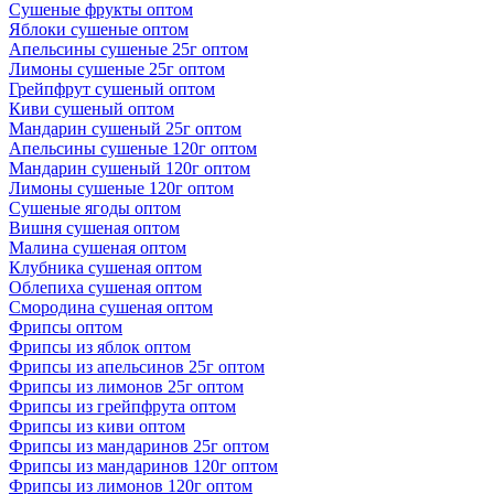
Сушеные фрукты оптом
Яблоки сушеные оптом
Апельсины сушеные 25г оптом
Лимоны сушеные 25г оптом
Грейпфрут сушеный оптом
Киви сушеный оптом
Мандарин сушеный 25г оптом
Апельсины сушеные 120г оптом
Мандарин сушеный 120г оптом
Лимоны сушеные 120г оптом
Сушеные ягоды оптом
Вишня сушеная оптом
Малина сушеная оптом
Клубника сушеная оптом
Облепиха сушеная оптом
Смородина сушеная оптом
Фрипсы оптом
Фрипсы из яблок оптом
Фрипсы из апельсинов 25г оптом
Фрипсы из лимонов 25г оптом
Фрипсы из грейпфрута оптом
Фрипсы из киви оптом
Фрипсы из мандаринов 25г оптом
Фрипсы из мандаринов 120г оптом
Фрипсы из лимонов 120г оптом