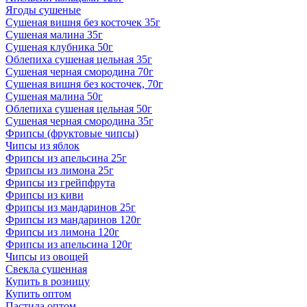
Ягоды сушеные
Сушеная вишня без косточек 35г
Сушеная малина 35г
Сушеная клубника 50г
Облепиха сушеная цельная 35г
Сушеная черная смородина 70г
Сушеная вишня без косточек, 70г
Сушеная малина 50г
Облепиха сушеная цельная 50г
Сушеная черная смородина 35г
Фрипсы (фруктовые чипсы)
Чипсы из яблок
Фрипсы из апельсина 25г
Фрипсы из лимона 25г
Фрипсы из грейпфрута
Фрипсы из киви
Фрипсы из мандаринов 25г
Фрипсы из мандаринов 120г
Фрипсы из лимона 120г
Фрипсы из апельсина 120г
Чипсы из овощей
Свекла сушенная
Купить в розницу
Купить оптом
Пастила оптом