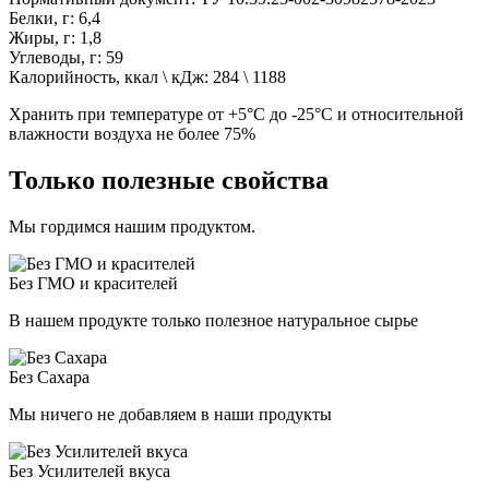
Белки, г: 6,4
Жиры, г: 1,8
Углеводы, г: 59
Калорийность, ккал \ кДж: 284 \ 1188
Хранить при температуре от +5°С до -25°С и относительной
влажности воздуха не более 75%
Только полезные свойства
Мы гордимся нашим продуктом.
Без ГМО и красителей
В нашем продукте только полезное натуральное сырье
Без Сахара
Мы ничего не добавляем в наши продукты
Без Усилителей вкуса