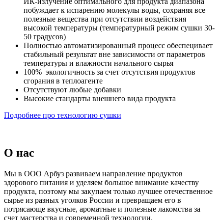
ИК-излучение оптимального для продукта диапазона
побуждает к испарению молекулы воды, сохраняя все
полезные вещества при отсутствии воздействия
высокой температуры (температурный режим сушки 30-
50 градусов)
Полностью автоматизированный процесс обеспецивает
стабильный результат вне зависимости от параметров
температуры и влажности начального сырья
100% экологичность за счет отсутствия продуктов
сгорания в теплоагенте
Отсутствуют любые добавки
Высокие стандарты внешнего вида продукта
Подробнее про технологию сушки
О нас
Мы в ООО Арбуз развиваем направление продуктов
здорового питания и уделяем большое внимание качеству
продукта, поэтому мы закупаем только лучшее отечественное
сырье из разных уголков России и превращаем его в
потрясающе вкусные, ароматные и полезные лакомства за
счет мастерства и современной технологии.